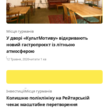
Місця гурманів
Category
У дворі «КультМотиву» відкривають
новий гастропроєкт із літньою
атмосферою
Published
12 Травня, 2026
читати 1 хв
Інвестиції
Місця гурманів
Category
Колишню поліклініку на Рейтарській
чекає масштабне перетворення