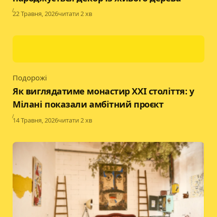
Published
22 Травня, 2026
читати 2 хв
Подорожі
Category
Як виглядатиме монастир XXI століття: у
Мілані показали амбітний проєкт
Published
14 Травня, 2026
читати 2 хв