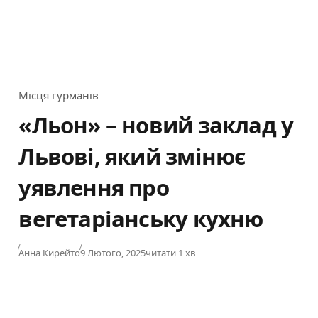
Місця гурманів
Category
«Льон» – новий заклад у
Львові, який змінює
уявлення про
вегетаріанську кухню
Published
Анна Кирейто
9 Лютого, 2025
читати 1 хв