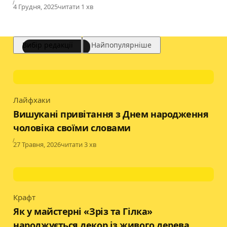
Published
4 Грудня, 2025
читати 1 хв
Вибір редакції
Найпопулярніше
Лайфхаки
Category
Вишукані привітання з Днем народження
чоловіка своїми словами
Published
27 Травня, 2026
читати 3 хв
Крафт
Category
Як у майстерні «Зріз та Гілка»
народжується декор із живого дерева