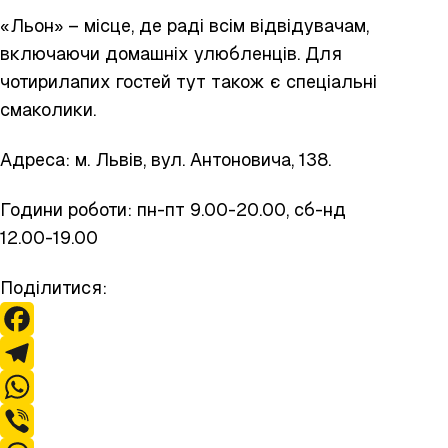
«Льон» – місце, де раді всім відвідувачам,
включаючи домашніх улюбленців. Для
чотирилапих гостей тут також є спеціальні
смаколики.
Адреса: м. Львів, вул. Антоновича, 138.
Години роботи: пн-пт 9.00-20.00, сб-нд
12.00-19.00
Поділитися:
F
a
T
c
e
W