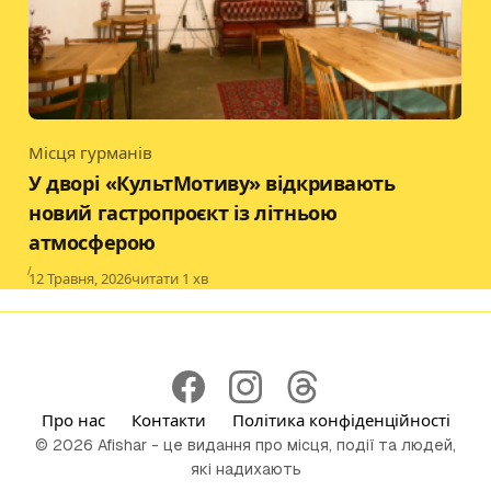
Місця гурманів
Category
У дворі «КультМотиву» відкривають
новий гастропроєкт із літньою
атмосферою
Published
12 Травня, 2026
читати 1 хв
Про нас
Контакти
Політика конфіденційності
© 2026 Afishar - це видання про місця, події та людей,
які надихають