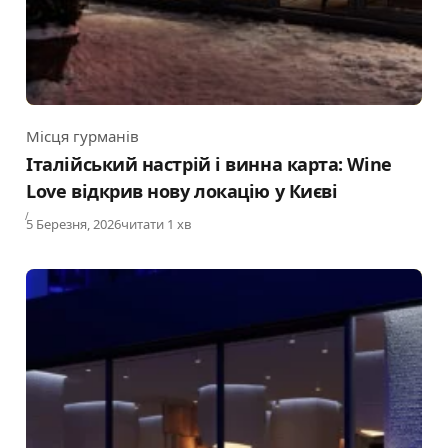
Місця гурманів
Category
Італійський настрій і винна карта: Wine
Love відкрив нову локацію у Києві
Published
5 Березня, 2026
читати 1 хв