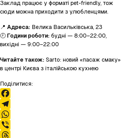
Заклад працює у форматі pet-friendly, тож
сюди можна приходити з улюбленцями.
📍
Адреса:
Велика Васильківська, 23
🕗
Години роботи:
будні — 8:00–22:00,
вихідні — 9:00–22:00
Читайте також:
Sarto
: новий «пасаж смаку»
в центрі Києва з італійською кухнею
Поділитися:
F
a
T
c
e
W
e
l
h
V