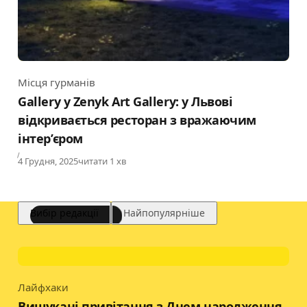
Місця гурманів
Category
Gallery у Zenyk Art Gallery: у Львові
відкривається ресторан з вражаючим
інтер’єром
Published
4 Грудня, 2025
читати 1 хв
Вибір редакції
Найпопулярніше
Лайфхаки
Category
Вишукані привітання з Днем народження