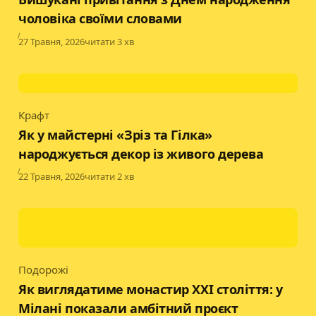
чоловіка своїми словами
Published
27 Травня, 2026
читати 3 хв
Крафт
Category
Як у майстерні «Зріз та Гілка»
народжується декор із живого дерева
Published
22 Травня, 2026
читати 2 хв
Подорожі
Category
Як виглядатиме монастир XXI століття: у
Мілані показали амбітний проєкт