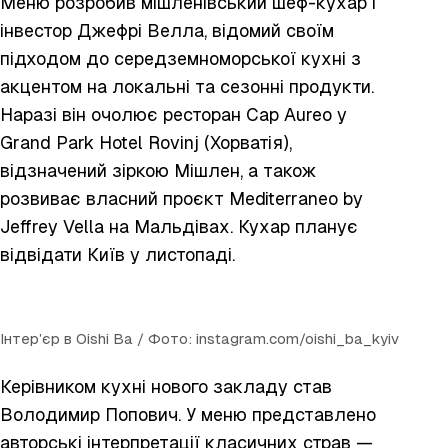
Меню розробив мішленівський шеф-кухар і
інвестор Джефрі Велла, відомий своїм
підходом до середземноморської кухні з
акцентом на локальні та сезонні продукти.
Наразі він очолює ресторан Cap Aureo у
Grand Park Hotel Rovinj (Хорватія),
відзначений зіркою Мішлен, а також
розвиває власний проєкт Mediterraneo by
Jeffrey Vella на Мальдівах. Кухар планує
відвідати Київ у листопаді.
Інтер’єр в Oishi Ba / Фото: instagram.com/oishi_ba_kyiv
Керівником кухні нового закладу став
Володимир Попович. У меню представлено
авторські інтерпретації класичних страв —