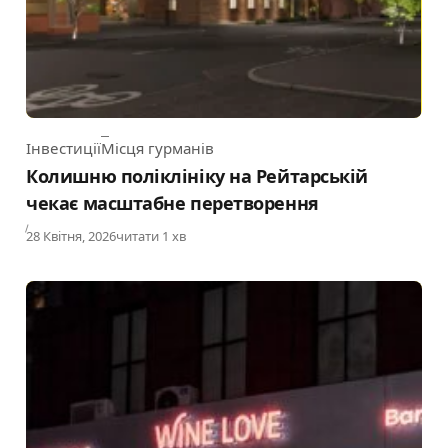
Інвестиції
Місця гурманів
Category
Колишню поліклініку на Рейтарській
чекає масштабне перетворення
Published
28 Квітня, 2026
читати 1 хв