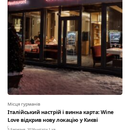
Місця гурманів
Category
Італійський настрій і винна карта: Wine
Love відкрив нову локацію у Києві
Published
5 Березня, 2026
читати 1 хв