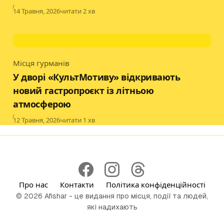
Published
14 Травня, 2026
читати 2 хв
Місця гурманів
Category
У дворі «КультМотиву» відкривають
новий гастропроєкт із літньою
атмосферою
Published
12 Травня, 2026
читати 1 хв
Про нас
Контакти
Політика конфіденційності
© 2026 Afishar - це видання про місця, події та людей,
які надихають