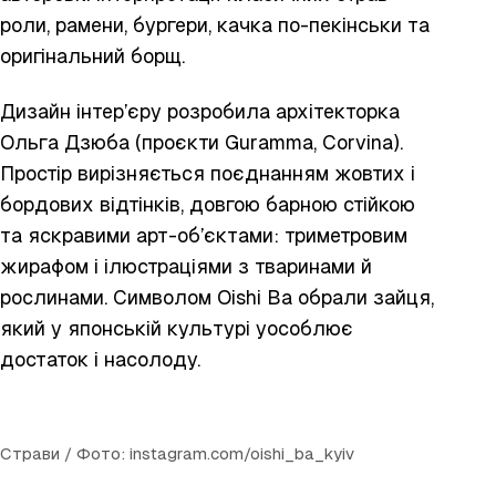
роли, рамени, бургери, качка по-пекінськи та
оригінальний борщ.
Дизайн інтер’єру розробила архітекторка
Ольга Дзюба (проєкти Guramma, Corvina).
Простір вирізняється поєднанням жовтих і
бордових відтінків, довгою барною стійкою
та яскравими арт-об’єктами: триметровим
жирафом і ілюстраціями з тваринами й
рослинами. Символом Oishi Ba обрали зайця,
який у японській культурі уособлює
достаток і насолоду.
Страви / Фото: instagram.com/oishi_ba_kyiv