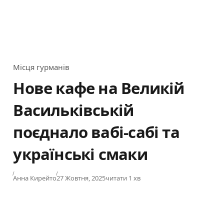
Місця гурманів
Category
Нове кафе на Великій
Васильківській
поєднало вабі-сабі та
українські смаки
Published
Анна Кирейто
27 Жовтня, 2025
читати 1 хв