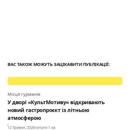
ВАС ТАКОЖ МОЖУТЬ ЗАЦІКАВИТИ ПУБЛІКАЦІЇ:
Місця гурманів
Category
У дворі «КультМотиву» відкривають
новий гастропроєкт із літньою
атмосферою
Published
12 Травня, 2026
читати 1 хв